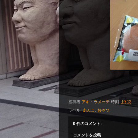
投稿者
アキ・ラメーテ
時刻:
19:12
ラベル:
あんこ
,
おやつ
0 件のコメント:
コメントを投稿