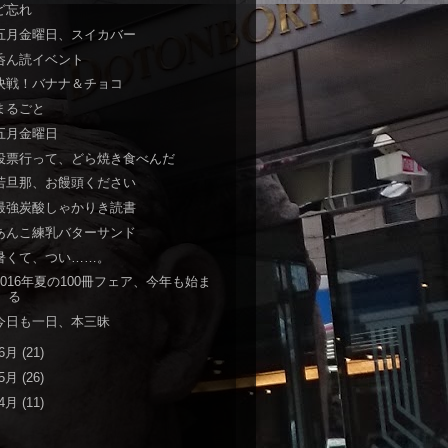
ど忘れ
五月金曜日、スイカバー
呑ん読イベント
決戦！バナナ＆チョコ
まるごと
五月金曜日
投票行って、どら焼き食べんだ
若旦那、お饅頭ください
最強炭酸しゃかりき読書
あんこ練乳バターサンド
暑くて、つい……。
2016年夏の100冊フェア、今年も始ま
る
今日も一日、本三昧
6月
(21)
5月
(26)
4月
(11)