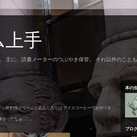
ム上手
。 主に、読書メーターのつぶやき保管。 それ以外のこと
本の
ら焼き(生クリームとあんこ入り)とアイスコーヒーでおやつタ
多かったなぁ……。
ブログ