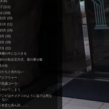
18
(6)
17
(111)
16
(159)
12月
(20)
11月
(11)
10月
(14)
9月
(16)
8月
(18)
7月
(22)
秣桶の牛になりきる
朝の小松左京方式、昼の乗せ飯
花火缶
犬たちと合わない
アジフリャー
不思議コーラ
にやけてしまう
ゾンビはナメクジのように塩では死な
ない
不本意な呑ん読……。